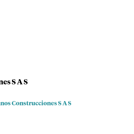
es S A S
nos Construcciones S A S