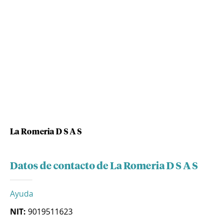
La Romeria D S A S
Datos de contacto de La Romeria D S A S
Ayuda
NIT:
9019511623