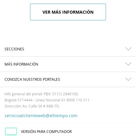
VER MÁS INFORMACIÓN
SECCIONES
MÁS INFORMACIÓN
CONOZCA NUESTROS PORTALES
Info general del portal: PBX: 57 (1) 2940100.
Bogotá 5714444 - Línea Nacional 01 8000 110 211.
Dirección: Av. Calle 26 # 68B-70.
servicioalclienteweb@eltiempo.com
VERSIÓN PARA COMPUTADOR