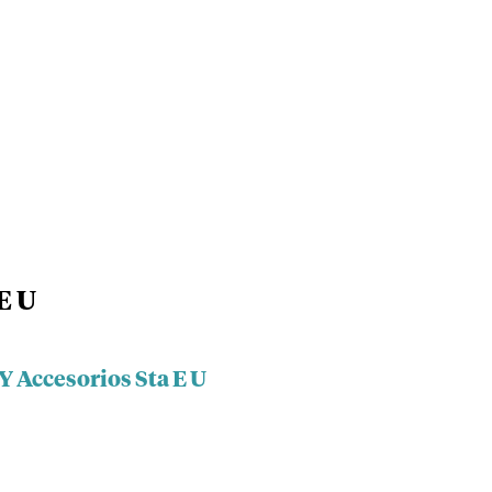
E U
Y Accesorios Sta E U