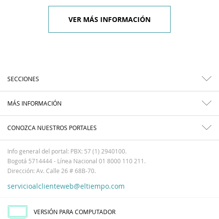
VER MÁS INFORMACIÓN
SECCIONES
MÁS INFORMACIÓN
CONOZCA NUESTROS PORTALES
Info general del portal: PBX: 57 (1) 2940100.
Bogotá 5714444 - Línea Nacional 01 8000 110 211.
Dirección: Av. Calle 26 # 68B-70.
servicioalclienteweb@eltiempo.com
VERSIÓN PARA COMPUTADOR