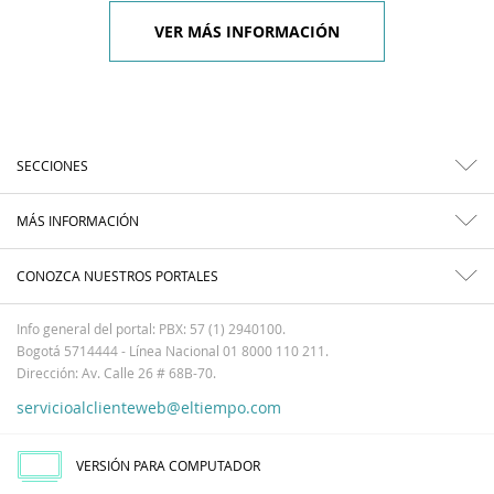
VER MÁS INFORMACIÓN
SECCIONES
MÁS INFORMACIÓN
CONOZCA NUESTROS PORTALES
Info general del portal: PBX: 57 (1) 2940100.
Bogotá 5714444 - Línea Nacional 01 8000 110 211.
Dirección: Av. Calle 26 # 68B-70.
servicioalclienteweb@eltiempo.com
VERSIÓN PARA COMPUTADOR