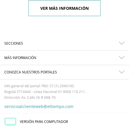
VER MÁS INFORMACIÓN
SECCIONES
MÁS INFORMACIÓN
CONOZCA NUESTROS PORTALES
Info general del portal: PBX: 57 (1) 2940100.
Bogotá 5714444 - Línea Nacional 01 8000 110 211.
Dirección: Av. Calle 26 # 68B-70.
servicioalclienteweb@eltiempo.com
VERSIÓN PARA COMPUTADOR