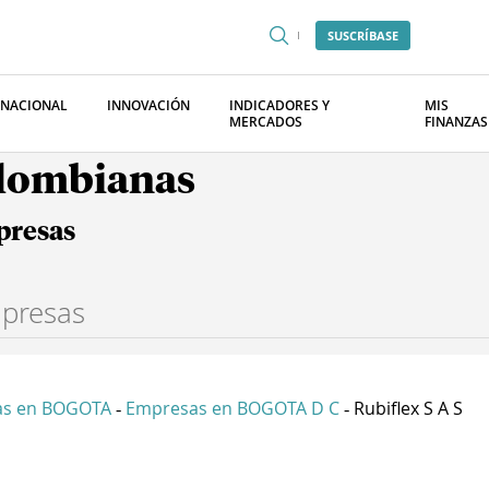
SUSCRÍBASE
RNACIONAL
INNOVACIÓN
INDICADORES Y
MIS
MERCADOS
FINANZAS
olombianas
presas
as en BOGOTA
Empresas en BOGOTA D C
Rubiflex S A S
-
-