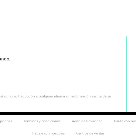
undo.
sí como su traducción a cualquier idioma sin autorización escrita de su
ipciones
Términos y condiciones
Aviso de Privacidad
Paute con no
Trabaje con nosotros
Centros de ventas