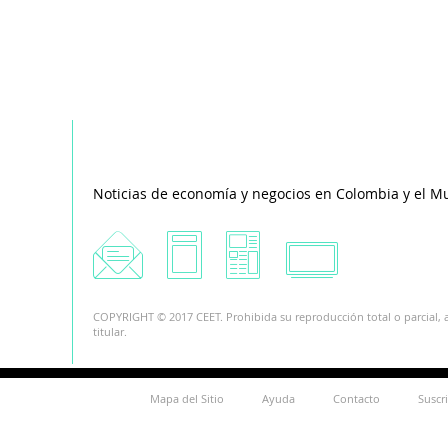
Noticias de economía y negocios en Colombia y el M
COPYRIGHT © 2017 CEET. Prohibida su reproducción total o parcial, a
titular.
Mapa del Sitio
Ayuda
Contacto
Suscr