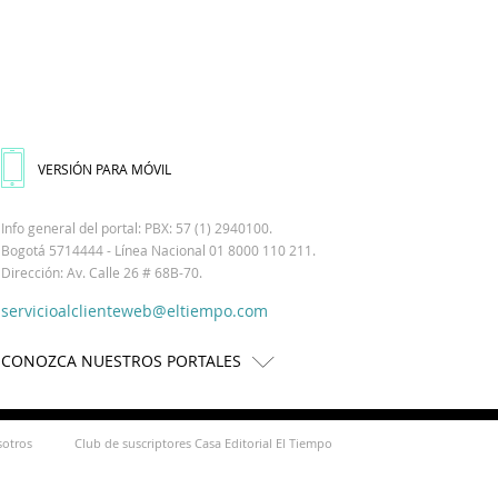
VERSIÓN PARA MÓVIL
Info general del portal: PBX: 57 (1) 2940100.
Bogotá 5714444 - Línea Nacional 01 8000 110 211.
Dirección: Av. Calle 26 # 68B-70.
servicioalclienteweb@eltiempo.com
CONOZCA NUESTROS PORTALES
sotros
Club de suscriptores Casa Editorial El Tiempo