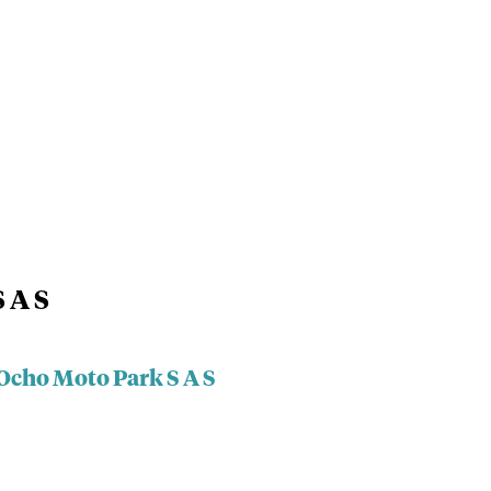
 A S
 Ocho Moto Park S A S