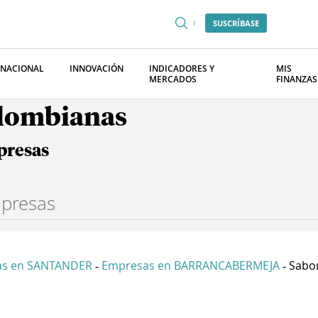
SUSCRÍBASE
RNACIONAL
INNOVACIÓN
INDICADORES Y
MIS
MERCADOS
FINANZAS
olombianas
presas
as en SANTANDER
Empresas en BARRANCABERMEJA
Sabor
-
-