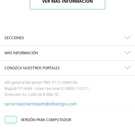
VER MÁS INFORMACIÓN
SECCIONES
MÁS INFORMACIÓN
CONOZCA NUESTROS PORTALES
Info general del portal: PBX: 57 (1) 2940100.
Bogotá 5714444 - Línea Nacional 01 8000 110 211.
Dirección: Av. Calle 26 # 68B-70.
servicioalclienteweb@eltiempo.com
VERSIÓN PARA COMPUTADOR