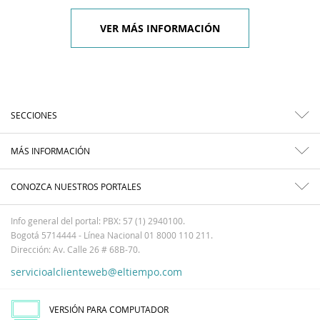
VER MÁS INFORMACIÓN
SECCIONES
MÁS INFORMACIÓN
CONOZCA NUESTROS PORTALES
Info general del portal: PBX: 57 (1) 2940100.
Bogotá 5714444 - Línea Nacional 01 8000 110 211.
Dirección: Av. Calle 26 # 68B-70.
servicioalclienteweb@eltiempo.com
VERSIÓN PARA COMPUTADOR