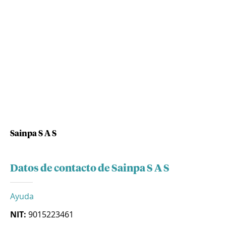
Sainpa S A S
Datos de contacto de Sainpa S A S
Ayuda
NIT:
9015223461