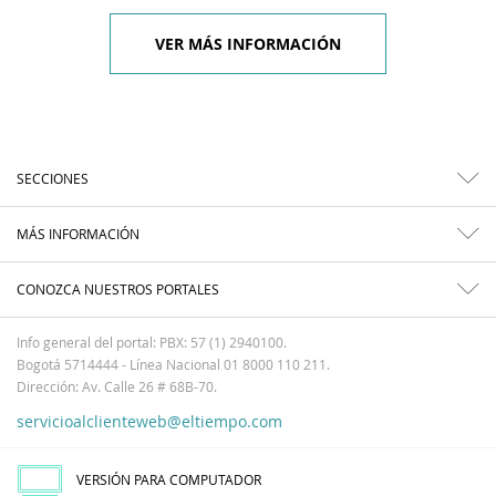
VER MÁS INFORMACIÓN
SECCIONES
MÁS INFORMACIÓN
CONOZCA NUESTROS PORTALES
Info general del portal: PBX: 57 (1) 2940100.
Bogotá 5714444 - Línea Nacional 01 8000 110 211.
Dirección: Av. Calle 26 # 68B-70.
servicioalclienteweb@eltiempo.com
VERSIÓN PARA COMPUTADOR