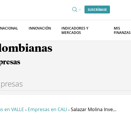
SUSCRÍBASE
RNACIONAL
INNOVACIÓN
INDICADORES Y
MIS
MERCADOS
FINANZAS
olombianas
presas
s en VALLE
Empresas en CALI
Salazar Molina Inve...
-
-