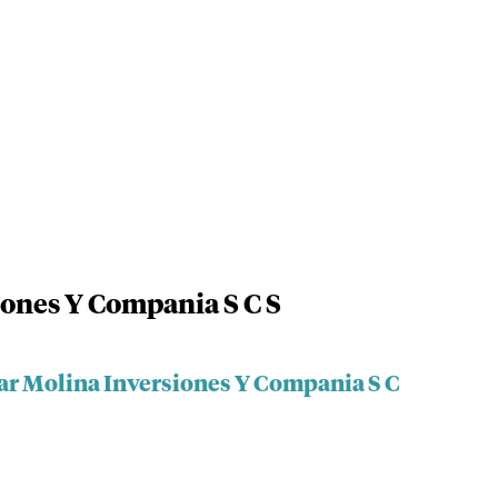
iones Y Compania S C S
zar Molina Inversiones Y Compania S C