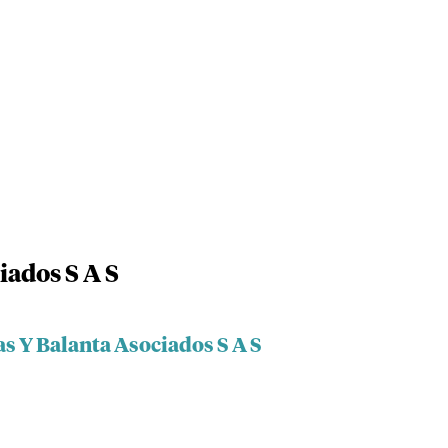
iados S A S
as Y Balanta Asociados S A S