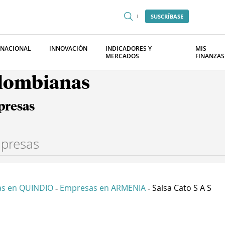
SUSCRÍBASE
RNACIONAL
INNOVACIÓN
INDICADORES Y
MIS
MERCADOS
FINANZAS
olombianas
presas
s en QUINDIO
Empresas en ARMENIA
Salsa Cato S A S
-
-