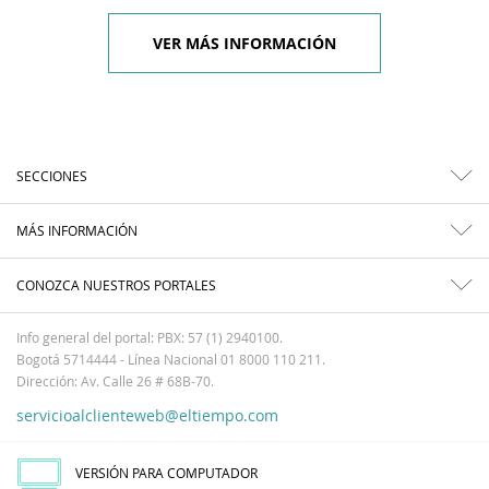
VER MÁS INFORMACIÓN
SECCIONES
MÁS INFORMACIÓN
CONOZCA NUESTROS PORTALES
Info general del portal: PBX: 57 (1) 2940100.
Bogotá 5714444 - Línea Nacional 01 8000 110 211.
Dirección: Av. Calle 26 # 68B-70.
servicioalclienteweb@eltiempo.com
VERSIÓN PARA COMPUTADOR