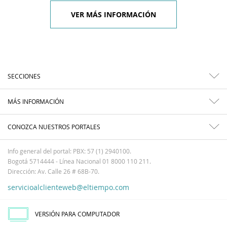
VER MÁS INFORMACIÓN
SECCIONES
MÁS INFORMACIÓN
CONOZCA NUESTROS PORTALES
Info general del portal: PBX: 57 (1) 2940100.
Bogotá 5714444 - Línea Nacional 01 8000 110 211.
Dirección: Av. Calle 26 # 68B-70.
servicioalclienteweb@eltiempo.com
VERSIÓN PARA COMPUTADOR