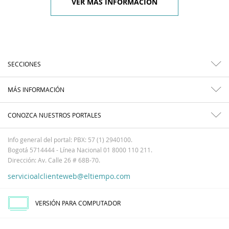
VER MÁS INFORMACIÓN
SECCIONES
MÁS INFORMACIÓN
CONOZCA NUESTROS PORTALES
Info general del portal: PBX: 57 (1) 2940100.
Bogotá 5714444 - Línea Nacional 01 8000 110 211.
Dirección: Av. Calle 26 # 68B-70.
servicioalclienteweb@eltiempo.com
VERSIÓN PARA COMPUTADOR