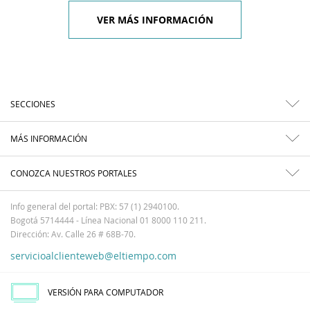
VER MÁS INFORMACIÓN
SECCIONES
MÁS INFORMACIÓN
CONOZCA NUESTROS PORTALES
Info general del portal: PBX: 57 (1) 2940100.
Bogotá 5714444 - Línea Nacional 01 8000 110 211.
Dirección: Av. Calle 26 # 68B-70.
servicioalclienteweb@eltiempo.com
VERSIÓN PARA COMPUTADOR