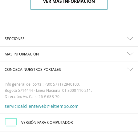
VER MÁS INFORMACIÓN
SECCIONES
MÁS INFORMACIÓN
CONOZCA NUESTROS PORTALES
Info general del portal: PBX: 57 (1) 2940100.
Bogotá 5714444 - Línea Nacional 01 8000 110 211.
Dirección: Av. Calle 26 # 68B-70.
servicioalclienteweb@eltiempo.com
VERSIÓN PARA COMPUTADOR