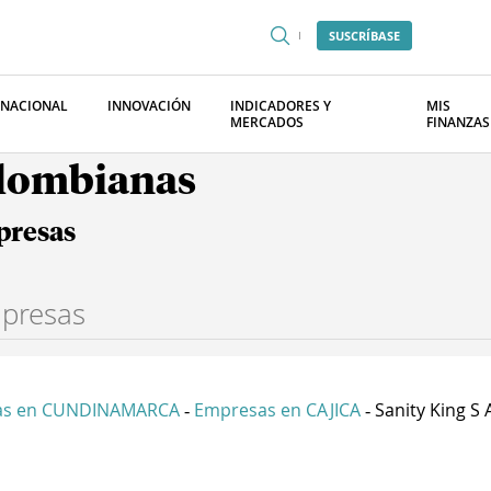
SUSCRÍBASE
RNACIONAL
INNOVACIÓN
INDICADORES Y
MIS
MERCADOS
FINANZAS
olombianas
presas
as en CUNDINAMARCA
Empresas en CAJICA
Sanity King S 
-
-