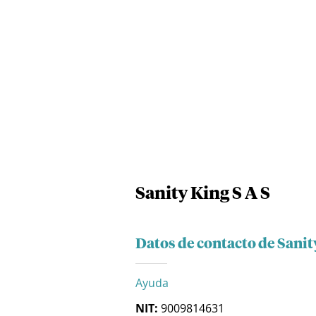
Sanity King S A S
Datos de contacto de Sanit
Ayuda
NIT:
9009814631