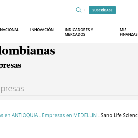
SUSCRÍBASE
RNACIONAL
INNOVACIÓN
INDICADORES Y
MIS
MERCADOS
FINANZAS
olombianas
presas
s en ANTIOQUIA
Empresas en MEDELLIN
Sano Life Science
-
-