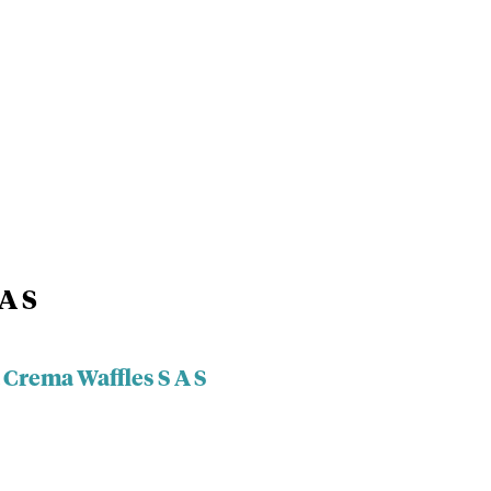
A S
 Crema Waffles S A S