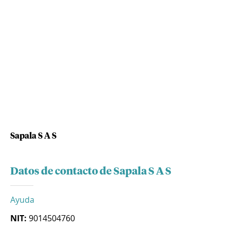
Sapala S A S
Datos de contacto de Sapala S A S
Ayuda
NIT:
9014504760