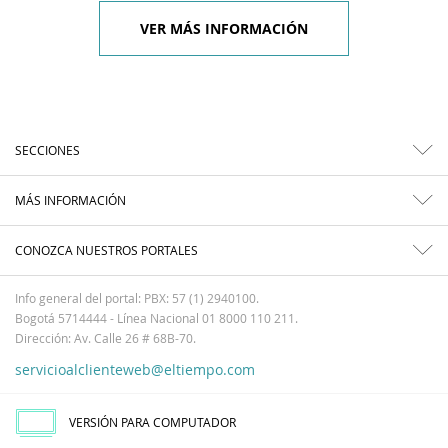
VER MÁS INFORMACIÓN
SECCIONES
MÁS INFORMACIÓN
CONOZCA NUESTROS PORTALES
Info general del portal: PBX: 57 (1) 2940100.
Bogotá 5714444 - Línea Nacional 01 8000 110 211.
Dirección: Av. Calle 26 # 68B-70.
servicioalclienteweb@eltiempo.com
VERSIÓN PARA COMPUTADOR