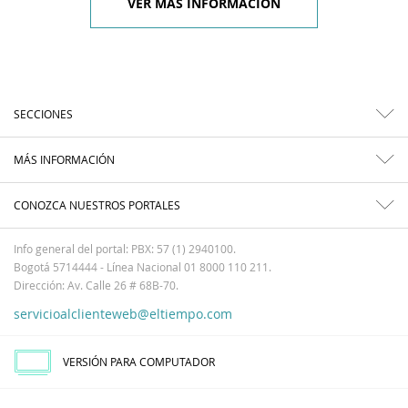
VER MÁS INFORMACIÓN
SECCIONES
MÁS INFORMACIÓN
CONOZCA NUESTROS PORTALES
Info general del portal: PBX: 57 (1) 2940100.
Bogotá 5714444 - Línea Nacional 01 8000 110 211.
Dirección: Av. Calle 26 # 68B-70.
servicioalclienteweb@eltiempo.com
VERSIÓN PARA COMPUTADOR