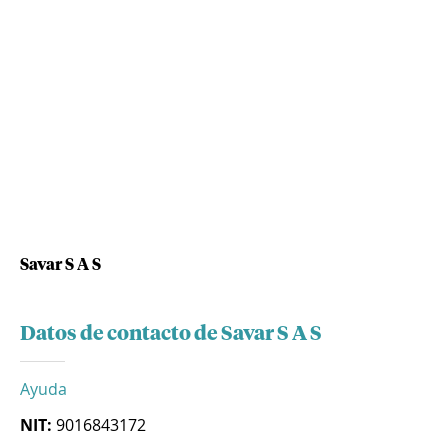
Savar S A S
Datos de contacto de Savar S A S
Ayuda
NIT:
9016843172