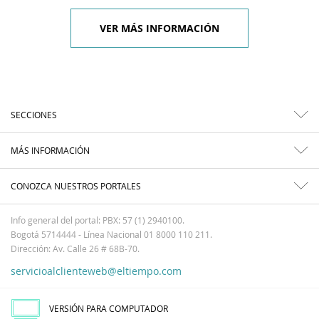
VER MÁS INFORMACIÓN
SECCIONES
MÁS INFORMACIÓN
CONOZCA NUESTROS PORTALES
Info general del portal: PBX: 57 (1) 2940100.
Bogotá 5714444 - Línea Nacional 01 8000 110 211.
Dirección: Av. Calle 26 # 68B-70.
servicioalclienteweb@eltiempo.com
VERSIÓN PARA COMPUTADOR