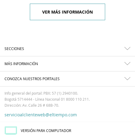
VER MÁS INFORMACIÓN
SECCIONES
MÁS INFORMACIÓN
CONOZCA NUESTROS PORTALES
Info general del portal: PBX: 57 (1) 2940100.
Bogotá 5714444 - Línea Nacional 01 8000 110 211.
Dirección: Av. Calle 26 # 68B-70.
servicioalclienteweb@eltiempo.com
VERSIÓN PARA COMPUTADOR