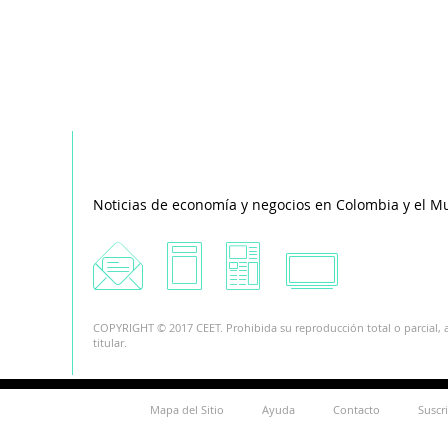
Noticias de economía y negocios en Colombia y el M
COPYRIGHT © 2017 CEET. Prohibida su reproducción total o parcial, a
titular.
Mapa del Sitio
Ayuda
Contacto
Suscr