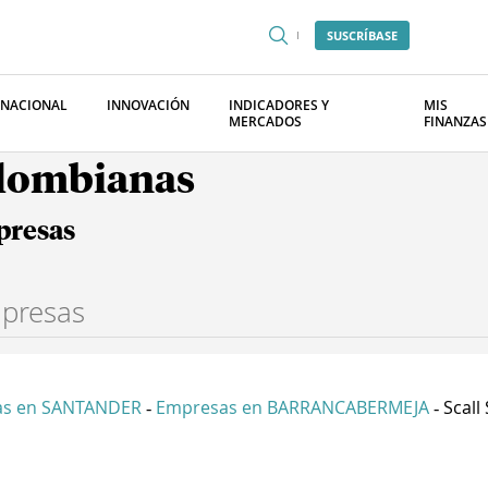
SUSCRÍBASE
RNACIONAL
INNOVACIÓN
INDICADORES Y
MIS
MERCADOS
FINANZAS
olombianas
presas
as en SANTANDER
Empresas en BARRANCABERMEJA
Scall
-
-