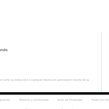
undo.
sí como su traducción a cualquier idioma sin autorización escrita de su
ipciones
Términos y condiciones
Aviso de Privacidad
Paute con no