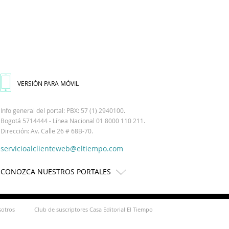
VERSIÓN PARA MÓVIL
Info general del portal: PBX: 57 (1) 2940100.
Bogotá 5714444 - Línea Nacional 01 8000 110 211.
Dirección: Av. Calle 26 # 68B-70.
servicioalclienteweb@eltiempo.com
CONOZCA NUESTROS PORTALES
sotros
Club de suscriptores Casa Editorial El Tiempo