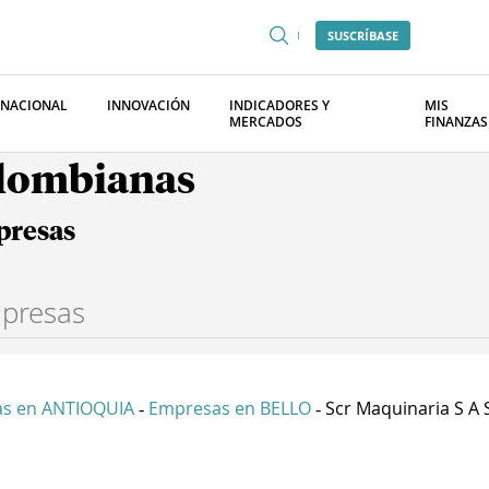
SUSCRÍBASE
RNACIONAL
INNOVACIÓN
INDICADORES Y
MIS
MERCADOS
FINANZAS
olombianas
presas
s en ANTIOQUIA
Empresas en BELLO
Scr Maquinaria S A 
-
-