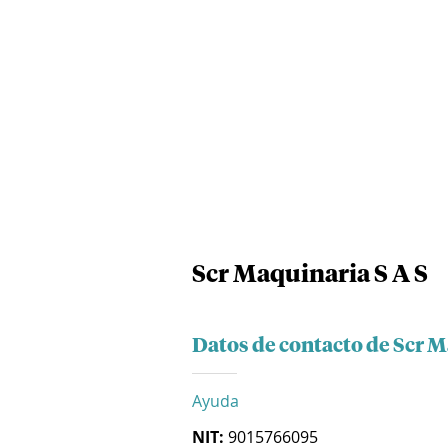
Scr Maquinaria S A S
Datos de contacto de Scr M
Ayuda
NIT:
9015766095