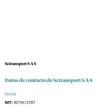
Sctransport S A S
Datos de contacto de Sctransport S A S
Ayuda
NIT:
9019513787