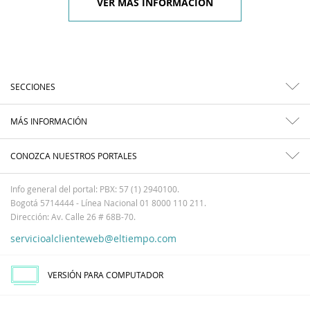
VER MÁS INFORMACIÓN
SECCIONES
MÁS INFORMACIÓN
CONOZCA NUESTROS PORTALES
Info general del portal: PBX: 57 (1) 2940100.
Bogotá 5714444 - Línea Nacional 01 8000 110 211.
Dirección: Av. Calle 26 # 68B-70.
servicioalclienteweb@eltiempo.com
VERSIÓN PARA COMPUTADOR