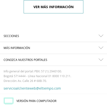
VER MÁS INFORMACIÓN
SECCIONES
MÁS INFORMACIÓN
CONOZCA NUESTROS PORTALES
Info general del portal: PBX: 57 (1) 2940100.
Bogotá 5714444 - Línea Nacional 01 8000 110 211.
Dirección: Av. Calle 26 # 68B-70.
servicioalclienteweb@eltiempo.com
VERSIÓN PARA COMPUTADOR