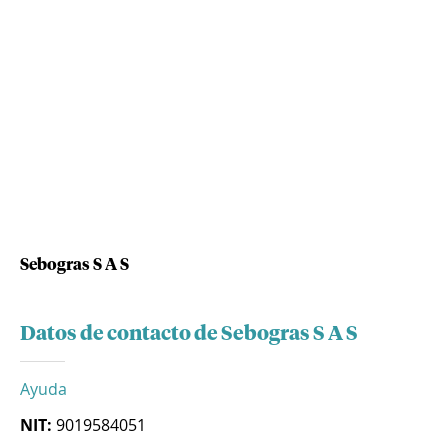
Sebogras S A S
Datos de contacto de Sebogras S A S
Ayuda
NIT:
9019584051