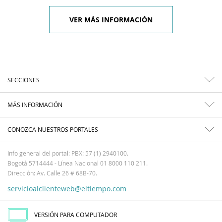
VER MÁS INFORMACIÓN
SECCIONES
MÁS INFORMACIÓN
CONOZCA NUESTROS PORTALES
Info general del portal: PBX: 57 (1) 2940100.
Bogotá 5714444 - Línea Nacional 01 8000 110 211.
Dirección: Av. Calle 26 # 68B-70.
servicioalclienteweb@eltiempo.com
VERSIÓN PARA COMPUTADOR