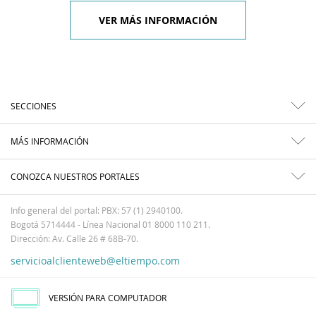
VER MÁS INFORMACIÓN
SECCIONES
MÁS INFORMACIÓN
CONOZCA NUESTROS PORTALES
Info general del portal: PBX: 57 (1) 2940100.
Bogotá 5714444 - Línea Nacional 01 8000 110 211.
Dirección: Av. Calle 26 # 68B-70.
servicioalclienteweb@eltiempo.com
VERSIÓN PARA COMPUTADOR