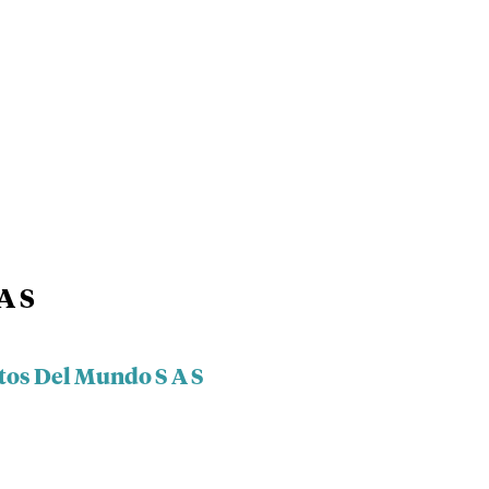
A S
tos Del Mundo S A S