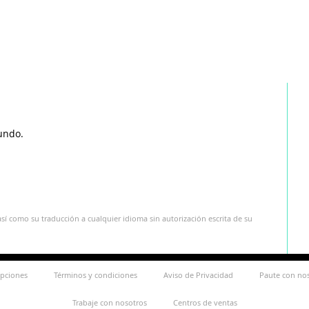
undo.
sí como su traducción a cualquier idioma sin autorización escrita de su
ipciones
Términos y condiciones
Aviso de Privacidad
Paute con no
Trabaje con nosotros
Centros de ventas