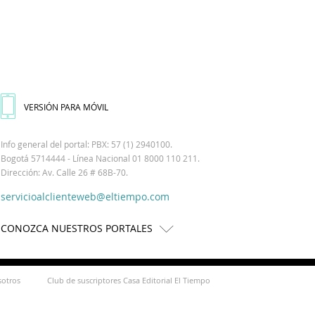
VERSIÓN PARA MÓVIL
Info general del portal: PBX: 57 (1) 2940100.
Bogotá 5714444 - Línea Nacional 01 8000 110 211.
Dirección: Av. Calle 26 # 68B-70.
servicioalclienteweb@eltiempo.com
CONOZCA NUESTROS PORTALES
sotros
Club de suscriptores Casa Editorial El Tiempo