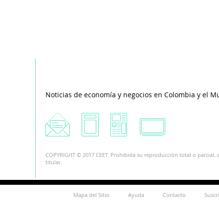
Noticias de economía y negocios en Colombia y el M
COPYRIGHT © 2017 CEET. Prohibida su reproducción total o parcial, a
titular.
Mapa del Sitio
Ayuda
Contacto
Suscr