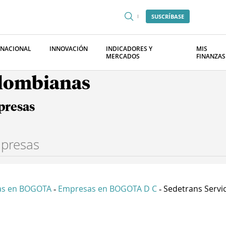
SUSCRÍBASE
RNACIONAL
INNOVACIÓN
INDICADORES Y
MIS
MERCADOS
FINANZAS
olombianas
presas
as en BOGOTA
Empresas en BOGOTA D C
Sedetrans Servici
-
-