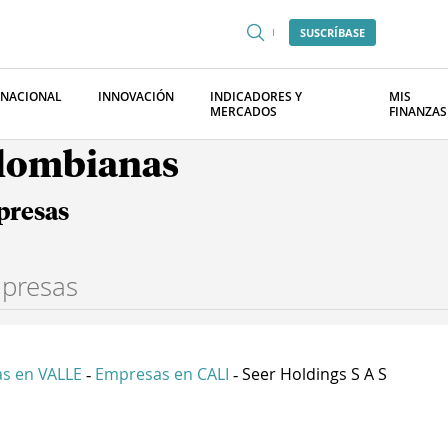
SUSCRÍBASE
RNACIONAL
INNOVACIÓN
INDICADORES Y
MIS
MERCADOS
FINANZAS
olombianas
presas
s en VALLE
Empresas en CALI
Seer Holdings S A S
-
-