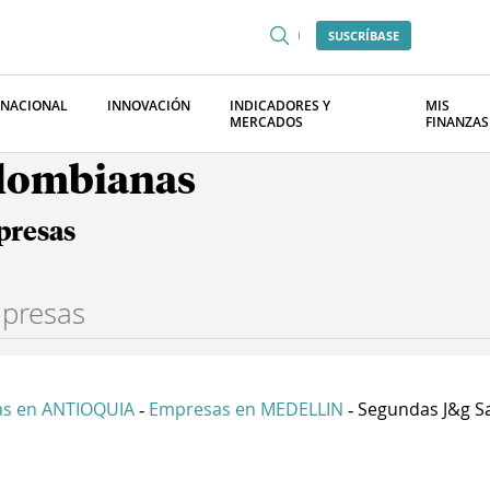
SUSCRÍBASE
RNACIONAL
INNOVACIÓN
INDICADORES Y
MIS
MERCADOS
FINANZAS
olombianas
presas
s en ANTIOQUIA
Empresas en MEDELLIN
Segundas J&g S
-
-