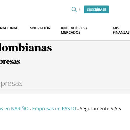
SUSCRÍBASE
RNACIONAL
INNOVACIÓN
INDICADORES Y
MIS
MERCADOS
FINANZAS
olombianas
presas
s en NARIÑO
Empresas en PASTO
Seguramente S A S
-
-