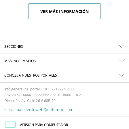
VER MÁS INFORMACIÓN
SECCIONES
MÁS INFORMACIÓN
CONOZCA NUESTROS PORTALES
Info general del portal: PBX: 57 (1) 2940100.
Bogotá 5714444 - Línea Nacional 01 8000 110 211.
Dirección: Av. Calle 26 # 68B-70.
servicioalclienteweb@eltiempo.com
VERSIÓN PARA COMPUTADOR