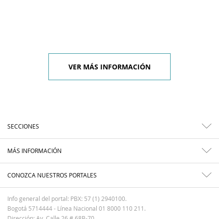
VER MÁS INFORMACIÓN
SECCIONES
MÁS INFORMACIÓN
CONOZCA NUESTROS PORTALES
Info general del portal: PBX: 57 (1) 2940100.
Bogotá 5714444 - Línea Nacional 01 8000 110 211.
Dirección: Av. Calle 26 # 68B-70.