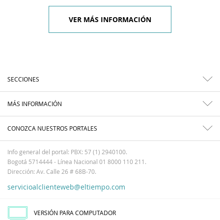
VER MÁS INFORMACIÓN
SECCIONES
MÁS INFORMACIÓN
CONOZCA NUESTROS PORTALES
Info general del portal: PBX: 57 (1) 2940100.
Bogotá 5714444 - Línea Nacional 01 8000 110 211.
Dirección: Av. Calle 26 # 68B-70.
servicioalclienteweb@eltiempo.com
VERSIÓN PARA COMPUTADOR