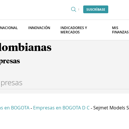
SUSCRÍBASE
RNACIONAL
INNOVACIÓN
INDICADORES Y
MIS
MERCADOS
FINANZAS
olombianas
presas
as en BOGOTA
Empresas en BOGOTA D C
Sejmet Models 
-
-