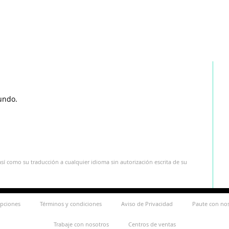
undo.
sí como su traducción a cualquier idioma sin autorización escrita de su
ipciones
Términos y condiciones
Aviso de Privacidad
Paute con no
Trabaje con nosotros
Centros de ventas