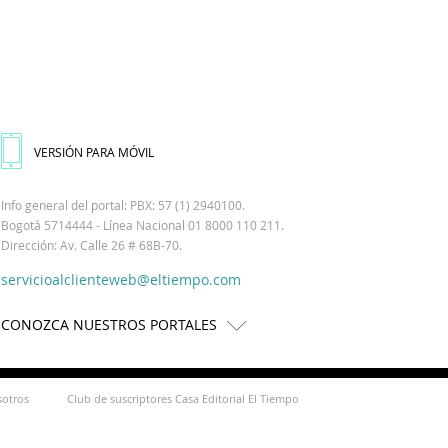
VERSIÓN PARA MÓVIL
Info general del portal: PBX: 57 (1) 2940100.
Bogotá 5714444 - Línea Nacional 01 8000 110 211.
Dirección: Av. Calle 26 # 68B-70.
servicioalclienteweb@eltiempo.com
CONOZCA NUESTROS PORTALES
sotros
Club de suscriptores Casa Editorial El Tiempo