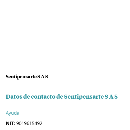
Sentipensarte S A S
Datos de contacto de Sentipensarte S A S
Ayuda
NIT:
9019615492