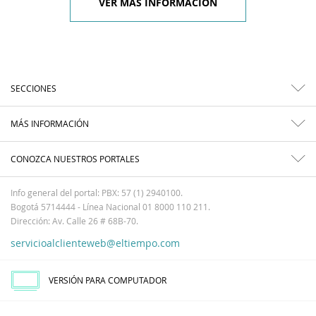
VER MÁS INFORMACIÓN
SECCIONES
MÁS INFORMACIÓN
CONOZCA NUESTROS PORTALES
Info general del portal: PBX: 57 (1) 2940100.
Bogotá 5714444 - Línea Nacional 01 8000 110 211.
Dirección: Av. Calle 26 # 68B-70.
servicioalclienteweb@eltiempo.com
VERSIÓN PARA COMPUTADOR