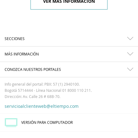
VER MÁS INFORMACIÓN
SECCIONES
MÁS INFORMACIÓN
CONOZCA NUESTROS PORTALES
Info general del portal: PBX: 57 (1) 2940100.
Bogotá 5714444 - Línea Nacional 01 8000 110 211.
Dirección: Av. Calle 26 # 68B-70.
servicioalclienteweb@eltiempo.com
VERSIÓN PARA COMPUTADOR