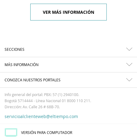
VER MÁS INFORMACIÓN
SECCIONES
MÁS INFORMACIÓN
CONOZCA NUESTROS PORTALES
Info general del portal: PBX: 57 (1) 2940100.
Bogotá 5714444 - Línea Nacional 01 8000 110 211.
Dirección: Av. Calle 26 # 68B-70.
servicioalclienteweb@eltiempo.com
VERSIÓN PARA COMPUTADOR