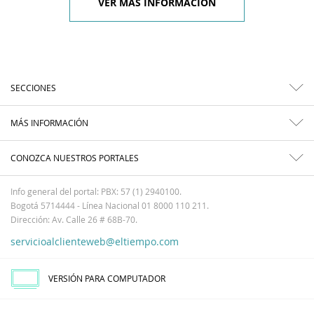
VER MÁS INFORMACIÓN
SECCIONES
MÁS INFORMACIÓN
CONOZCA NUESTROS PORTALES
Info general del portal: PBX: 57 (1) 2940100.
Bogotá 5714444 - Línea Nacional 01 8000 110 211.
Dirección: Av. Calle 26 # 68B-70.
servicioalclienteweb@eltiempo.com
VERSIÓN PARA COMPUTADOR