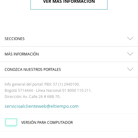
VER MÁS INFORMACIÓN
SECCIONES
MÁS INFORMACIÓN
CONOZCA NUESTROS PORTALES
Info general del portal: PBX: 57 (1) 2940100.
Bogotá 5714444 - Línea Nacional 01 8000 110 211.
Dirección: Av. Calle 26 # 68B-70.
servicioalclienteweb@eltiempo.com
VERSIÓN PARA COMPUTADOR